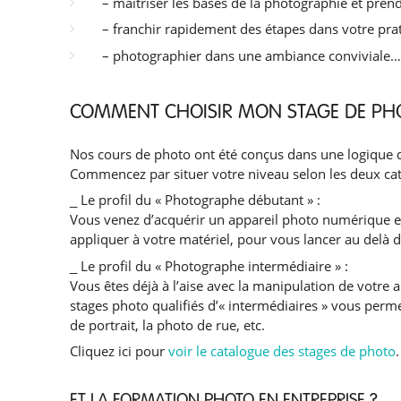
– maitriser les bases de la photographie et prendr
– franchir rapidement des étapes dans votre prati
– photographier dans une ambiance conviviale… 
COMMENT CHOISIR MON STAGE DE PH
Nos cours de photo ont été conçus dans une logique d
Commencez par situer votre niveau selon les deux cat
_ Le profil du « Photographe débutant » :
Vous venez d’acquérir un appareil photo numérique et/
appliquer à votre matériel, pour vous lancer au del
_ Le profil du « Photographe intermédiaire » :
Vous êtes déjà à l’aise avec la manipulation de votr
stages photo qualifiés d’« intermédiaires » vous perme
de portrait, la photo de rue, etc.
Cliquez ici pour
voir le catalogue des stages de photo
.
ET LA FORMATION PHOTO EN ENTREPRISE ?