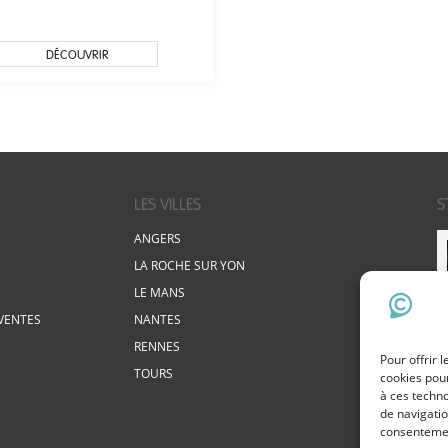
DÉCOUVRIR
LES VILLES
S
ANGERS
LA ROCHE SUR YON
LE MANS
VENTES
NANTES
RENNES
Pour offrir 
TOURS
cookies pour
à ces techn
de navigatio
consentement