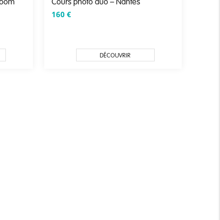
troom
Cours photo duo – Nantes
160
€
DÉCOUVRIR