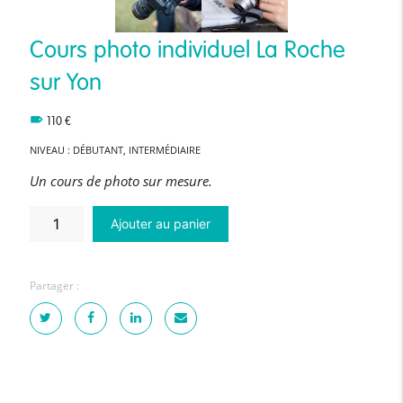
Cours photo individuel La Roche
sur Yon
110
€
NIVEAU : DÉBUTANT, INTERMÉDIAIRE
Un cours de photo sur mesure.
quantité
Ajouter au panier
de
Cours
photo
individuel
La
Partager :
Roche
sur
Yon