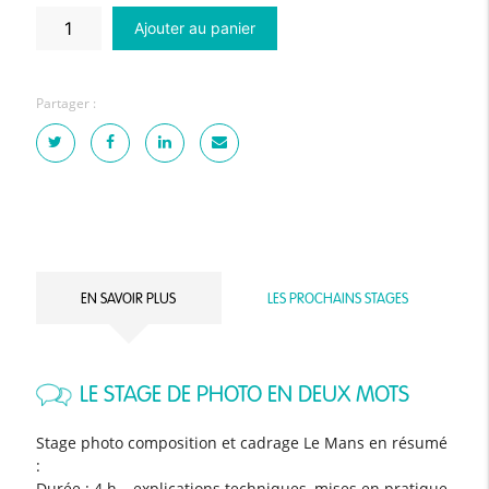
quantité
Ajouter au panier
de
Stage
photo
composition
et
Partager :
cadrage
|
Le
Mans
EN SAVOIR PLUS
LES PROCHAINS STAGES
LE STAGE DE PHOTO EN DEUX MOTS
Stage photo composition et cadrage Le Mans en résumé
:
Durée : 4 h – explications techniques, mises en pratique,